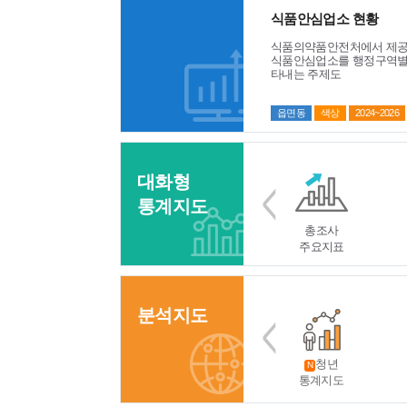
식품안심업소 현황
식품의약품안전처에서 제
식품안심업소를 행정구역별
타내는 주제도
읍면동
색상
2024~2026
대화형
통계지도
총조사
주요지표
분석지도
청년
N
통계지도