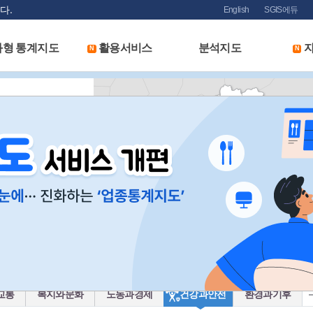
다.
English
SGIS에듀
화형 통계지도
활용서비스
분석지도
자
N
N
교통
복지와문화
노동과경제
건강과안전
환경과기후