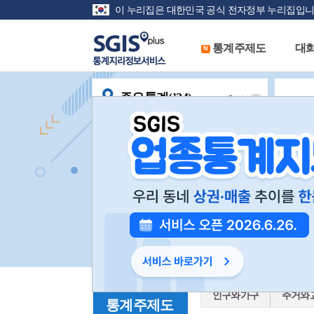
주메뉴 바로가기
본문 바로가기
이 누리집은 대한민국 공식 전자정부 누리집입니
통계주제도
대
N
주요통계(’24)
출처
부산광역시 강서구
인구
남자
여자
145,762
명
77,868
명
67,894
명
주택
사업체
종사자
46,827
호
29,843
개
154,205
명
인구와가구
주거와
통계주제도