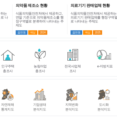
의약품 제조소 현황
의료기기 판매업체 현황
공하는
식품의약품안전처에서 제공하고,
식품의약품안전처에서 제공하는
로 나
연말 기준으로 의약품제조소를 행
의료기기 판매업체를 행정구역
정구역별로 분류하여 나타내는 주
로 나타내는 주제도
제도
읍면동
색상
2024
읍면동
색상
2025
인구주택
농림어업
전국사업체
e-지방지표
총조사
총조사
조사
자연재해
기업생태
지역변화
도시화
통계지도
분석지도
분석지도
분석지도