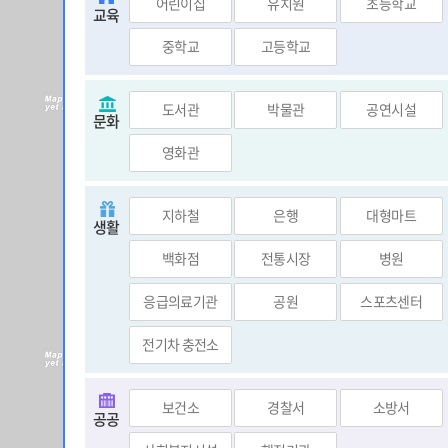
어린이집
유치원
초등학교
교육
중학교
고등학교
도서관
박물관
공연시설
문화
영화관
지하철
은행
대형마트
생활
백화점
전통시장
병원
응급의료기관
공원
스포츠센터
전기차 충전소
보건소
경찰서
소방서
공공