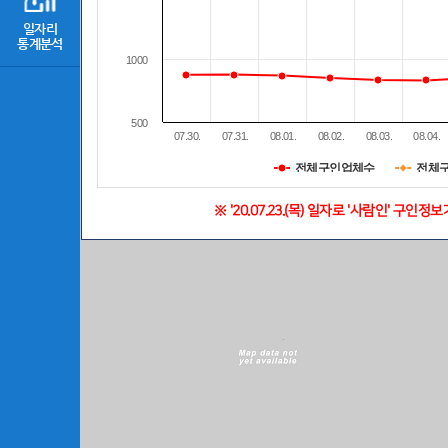
- 매일 들어오는 구인
일자리
통계분석
- 일자리와 관련된 다
1000
※ 화면을 클릭하면 서
500
07.30.
07.31.
08.01.
08.02.
08.03.
08.04.
1일간 이 창을 더 이상 열지 않음
전체구인업체수
전체
※ '20.07.23.(목) 일자로 '사람인' 구인