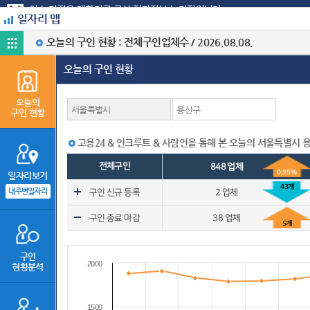
주메뉴 바로가기
본문 바로가기
이 누리집은 대한민국 공식 전자정부 누리집입니다.
일자리 맵
오늘의 구인 현황 : 전체구인업체수 / 2026.08.08.
통계주제도
대화형 통계지도
N
일
오늘의 구인 현황
구인정보 출처 : 고용24, 인크루트, 사람인
오늘의
(2013.03.27 기준)
구인 현황
전체구인
고용24 & 인크루트 & 사람인을 통해 본 오늘의 서울특별시 
전체구인
848 업체
일자리보기
59,002
업체
내주변일자리
구인 신규 등록
2 업체
59,002
명
구인 종료 마감
38 업체
구인
2000
현황분석
일자리맵서비스에서는 하
- 내 주변 일자리를 직
1500